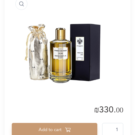
₪
330.
00
PRECIOUS OUD quantity
Add to cart