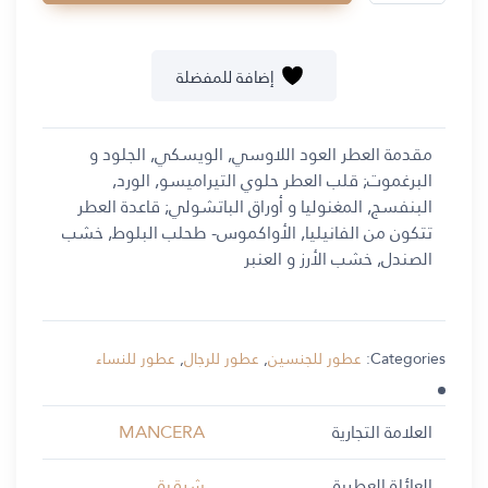
إضافة للمفضلة
مقدمة العطر العود اللاوسي, الويسكي, الجلود و
البرغموت; قلب العطر حلوي التيراميسو, الورد,
البنفسج, المغنوليا و أوراق الباتشولي; قاعدة العطر
تتكون من الفانيليا, الأواكموس- طحلب البلوط, خشب
الصندل, خشب الأرز و العنبر
Categories:
عطور للجنسين
,
عطور للرجال
,
عطور للنساء
العلامة التجارية
MANCERA
العائلة العطرية
شرقية