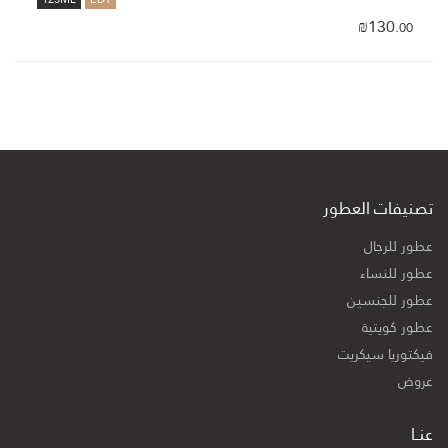
₪
130.
00
تصنيفات العطور
عطور للرجال
عطور للنساء
عطور للجنسين
عطور كويتية
فيكتوريا سيكريت
عروض
عنــا