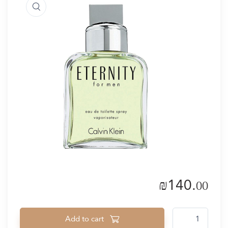
₪
140.
00
ETERNITY quantity
Add to cart