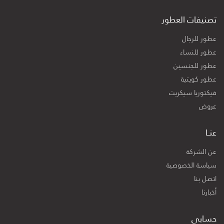
تصنيفات العطور
عطور للرجال
عطور للنساء
عطور للجنسين
عطور كويتية
فيكتوريا سيكريت
عروض
عنــا
عن الشركة
سياسة الخصوصية
اتصل بنا
أخبارنا
حسابي