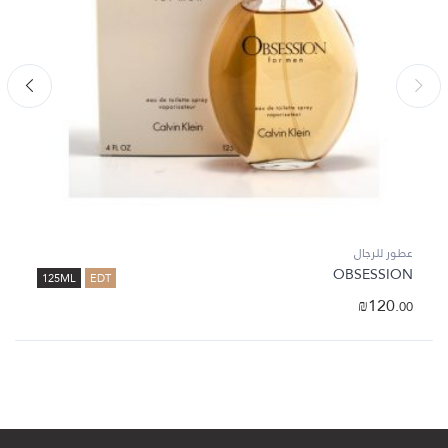
عطور للرجال
OBSESSION
125ML
EDT
₪
120.
00