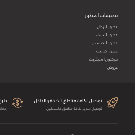
تصنيفات العطور
عطور للرجال
عطور للنساء
عطور للجنسين
عطور كويتية
فيكتوريا سيكريت
عروض
توصيل لكافة مناطق الضفة والداخل
طرق
توصيل سريع لكافة مناطق فلسطين
إمكان