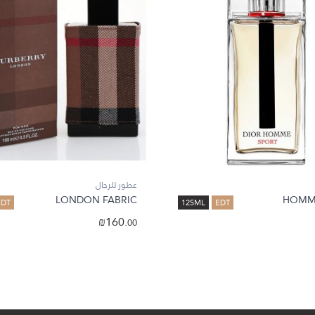
عطور للرجال
LONDON FABRIC
HOMM
EDT
125ML
EDT
₪
160.
00