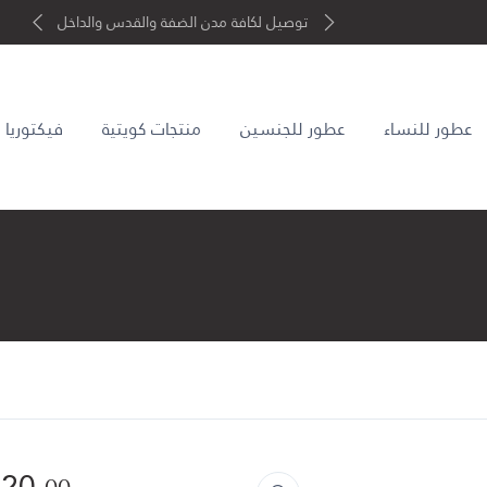
توصيل لكافة مدن الضفة والقدس والداخل
عطور للنساء
عطور للجنسين
منتجات كويتية
فيكتوريا
20.