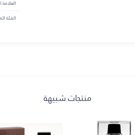
العلامة ال
الفئة ال
منتجات شبيهة