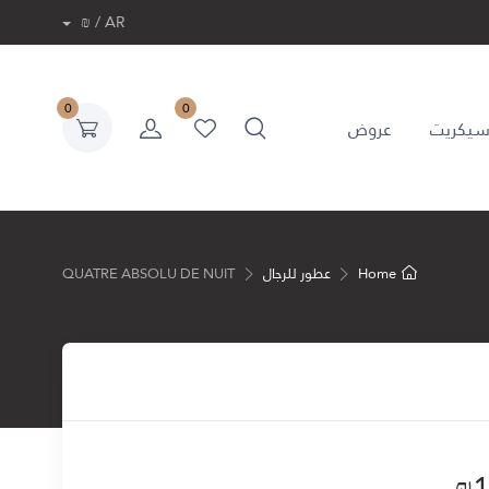
AR / ₪
0
0
 سيكريت
عروض
Home
عطور للرجال
QUATRE ABSOLU DE NUIT
₪
1