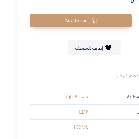
QU
Add to cart
إضافة للمفضلة
عطور للرجال
لعطرية
خشبية حارة
ر
EDP
100ML