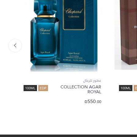
عطور للرجال
عطور
EDC
COLLECTION AGAR
100ML
EDP
100ML
EE
ROYAL
.
₪
550.
00
00