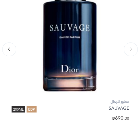
عطور للرجال
SAUVAGE
200ML
EDP
₪
690.
00