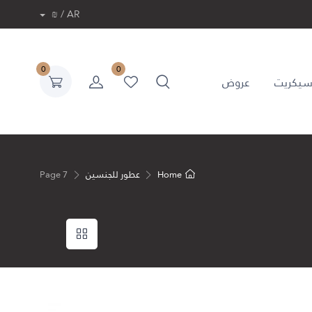
AR / ₪
0
0
 سيكريت
عروض
Home
عطور للجنسين
Page 7