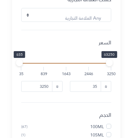
Any العلامة التجارية
السعر
₪35
₪3250
35
839
1643
2446
3250
₪
₪
الحجم
100ML
(67)
105ML
(1)