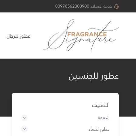
خدمة العملاء
00970562300900
عطور للرجال
عطور للجنسين
التصنيف
شمعة
عطور لنساء