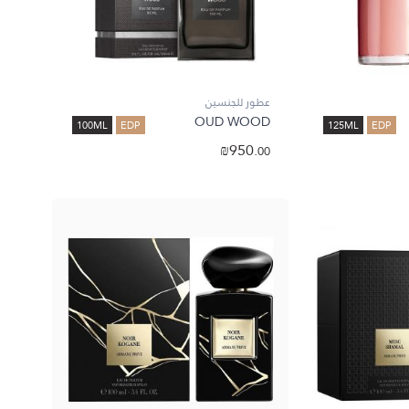
عطور للجنسين
OUD WOOD
100ML
EDP
125ML
EDP
₪
950.
00