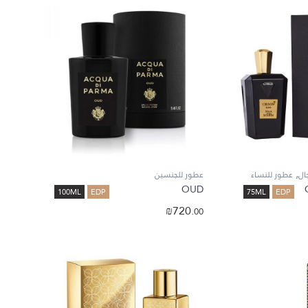
,
ال
عطور للنساء
عطور للجنسين
OUD
100ML
EDP
75ML
EDP
₪
720.
00