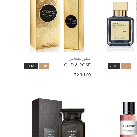
عطور للجنسين
OUD & ROSE
100ML
EDP
70ML
EDP
₪
240.
00